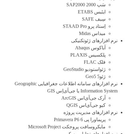
سَپ 2000 SAP2000
ایتَبس ETABS
سِیف SAFE
اِستاد پرو STAAD Pro
میداس Midas
نرم افزارهای ژئوتکنیکی
آباکوس Abaqus
پلکسیس PLAXIS
فلک FLAC
ژئواستودیو GeoStudio
ژئو5 Geo5
نرم افزارهای سامانه اطلاعات جغرافیایی Geographic
Information System یا جی‌آی‌اِس GIS
آرک جی‌آی‌اس ArcGIS
کیو جی‌آی‌اس QGIS
نرم افزارهای مدیریت پروژه
پریماورا پی 6 Primavera P6
مایکروسافت پروجکت Microsoft Project
نرم افزارهای تحلیل ریسک