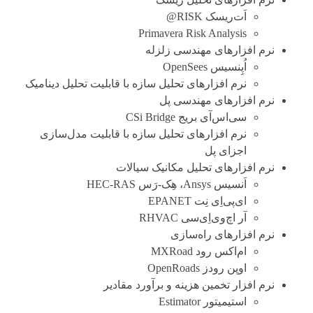
اَت‌ریسک RISK@
Primavera Risk Analysis
نرم افزارهای مهندسی زلزله
اُپِنسیس OpenSees
نرم افزارهای تحلیل سازه با قابلیت تحلیل دینامیک
نرم افزارهای مهندسی پل
سی‌اس‌آی بریج CSi Bridge
نرم افزارهای تحلیل سازه با قابلیت مدل‌سازی
اجزای پل
نرم افزارهای تحلیل مکانیک سیالات
اَنسیس Ansys، هِک-رَس HEC-RAS
ای‌پی‌اِی نِت EPANET
آر اچ‌وی‌اِی‌سی RHVAC
نرم افزارهای راه‌سازی
ام‌اکس رود MXRoad
اوپن رودز OpenRoads
نرم افزار تخمین هزینه و برآورد مقادیر
استیمیتور Estimator