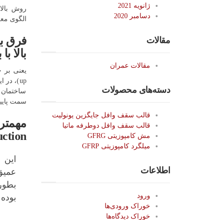
ژانویه 2021
دسامبر 2020
الگوی مع
فرق بی
مقالات
بالا با 
مقالات عمران
up)، در
دسته‌های محصولات
ساختمان 
سمت پایین
قالب سقف وافل جایگزین یونولیت
قالب سقف وافل دوطرفه ماتیا
uction
مش کامپوزیتی GFRG
میلگرد کامپوزیتی GFRP
این 
اطلاعات
عمیق
بطور
ورود
بوده
خوراک ورودی‌ها
خوراک دیدگاه‌ها