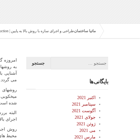
ماتیا ساختمان
طراحی و اجرای سازه با روش بالا به پایین | Top-Down construction
امروزه گو
به روشهای
آشنایی ب
می گردد.
بایگانی‌ها
روشهای 
میخکوبی، 
اکتبر 2021
شده است 
سپتامبر 2021
آگوست 2021
البته بر
جولای 2021
اجرای بالا
ژوئن 2021
روش اجرای
می 2021
محیط های
مارس 2021