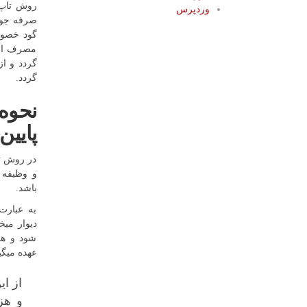
روش تاپ 
وردپرس
صرفه جوی
گود خصوص
مصرف انر
گردد و ا
گردد.
نحوه 
پایین |  construction
در روش تا
و وظیفه 
باشد.
به عبارت
دیوار میخ
شود و هم
عهده میگی
از ا
و هز