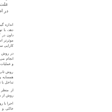
علت 
در ا
اندازه گ
دهد، با 
داون در 
موثرتر اس
کارایی سا
در روش تا
انجام می 
و عملیات
روش تاپ 
همسایه و
تداخل با 
از منظر 
روش از م
اجرا با ر
خاکی و ن