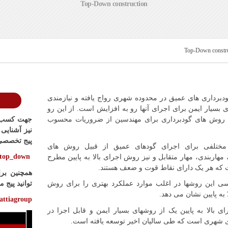
Top-Down construction
دبرداری های عمیق در محدوده شهری رواج یافته و نیازمندی
 بسیار ایمن برای اجرای آنها رو به افزایش است. از این رو
جهت کسب ا
ا روش های گودبرداری برای مهندسین از ضروریات محسوب
نیز آشنایی
پیج تخصصی م
مختلفی برای اجرای گودهای عمیق از قبیل روش های
.top_down
مهاربندی، مهار متقابل و نیز روش اجرای بالا به پایین مطرح
که هر یک دارای نقاط قوت و ضعف هستند.
همچنین بر
توانید پیج ما
رسی این روشها در اغلب موارد عملکرد بهتری را برای روش
 به پایین نشان می دهد.
attiagroup
 بالا به پایین یک از روشهای بسیار ایمن و قابل اجرا در
نمایشگر
 شهری است که طی سالیان اخیر توسعه یافته است.
ویدیو