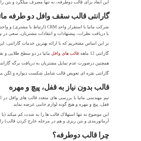
این ابعاد برای قالب دوطرفه، نه تنها مصرف میلگرد و بتن را بهینه میکند بلکه خ
گارانتی قالب سقف وافل دو طرفه ماتیا ۲۴۰ 
شرکت ماتیا با استقرار واحد M
با دریافت نظرات، پیشنهادات و انتقادات مشتریان، سعی در به
بر این اساس مفتخریم که با ارائه بهترین خدمات گارانتی، این
گارانتی 12 ماهه
قالب های وافل
ماتیا در دو سطح طلایی و ن
همچنین درصورت عدم تمایل مشتریان به دریافت برگه گارانت
گارانتی نقره ای تعویض قالب شامل شکست دیواره و لگن می
قالب بدون نیاز به قفل، پیچ و مهره
تیم مهندسی ماتیا با بررسی های متعدد قالب های وافل در ا
قفل، پیچ و مهره و هیچ گونه لوازم جانبی عرضه نماید.
این موضوع نه تنها استهلاک قالب ها را به شدت کم میکند 
آرماتوربندی و بتن ریزی و هم در مرحله خارج کردن قالب) ر
چرا قالب دوطرفه؟