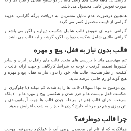
گارانتی 12 ماهه قالب های وافل ماتیا در دو سطح طلایی و نقره ای و به
صورت تعویض کامل محصول می باشد.
همچنین درصورت عدم تمایل مشتریان به دریافت برگه گارانتی، هزینه
گارانتی از قیمت محصول کسر می گردد.
گارانتی نقره ای تعویض قالب شامل شکست دیواره و لگن می باشد و
گارانتی طلایی شامل شکست دیواره، لگن، گوشه و لبه قالب می باشد.
قالب بدون نیاز به قفل، پیچ و مهره
تیم مهندسی ماتیا با بررسی های متعدد قالب های وافل در ایران و سایر
کشورها تصمیم گرفت با توجه به شرایط کارگاهی و جهت ارائه قالب با
کیفیت از نظر هندسه، قالب های خود را بدون نیاز به قفل، پیچ و مهره و
هیچ گونه لوازم جانبی عرضه نماید.
این موضوع نه تنها استهلاک قالب ها را به شدت کم میکند (با جلوگیری از
شکست قفل و بست ها و هرز شدن و شکستن پیچ و مهره ها و…) بلکه
سرعت اجرای قالب (هم در مرحله چیدن قالب ها جهت آرماتوربندی و
بتن ریزی و هم در مرحله خارج کردن قالب) را به شدت افزایش میدهد.
چرا قالب دوطرفه؟
همانگونه که از نام این محصول برمی آید، با عملکرد دوطرفه، موجب