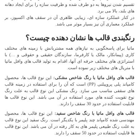
تقسیم شدن نیروها به دو طرف شده و ظرفیت سازه را برای ایجاد دهانه
های بلند، بالا می برد.
در کنار عملکرد سازه ای، زیبایی ظاهری آن در سقف های اکسپوز، بر
عملکرد معماری آن نیز بسیار موثر می باشد.
رنگبندی قالب ها نشان دهنده چیست؟
ماتیا برای پاسخگویی به نیازهای همه مشتریانش با زمینه های مختلف
کاری (پیمانکار، مالک یا کارفرما، سازندگان حقیقی و حقوقی و …) با
استراتژی های مختلف حرفه ای آنها، اقدام به تولید قالب های وافل ماتیا
با متریال های مختلف زیر نموده است.
قالب های وافل ماتیا با رنگ شاخص مشکی:
این نوع قالب ها، محصول
کامپاند پلی پروپیلنی (PP) است که آن را برای استفاده در زمینه قالب
های سقفی مناسب می سازد. رنگ مشکی این نوع قالب به علت رنگ
نوع تقویت کننده های مورد استفاده در آن می باشد. این نوع قالب ها
قابلیت استفاده در حدود 30 سقف را دارند.
قالب های وافل ماتیا با رنگ شاخص سفید:
این نوع قالب ها، محصول
مهندسی شده کامپاند چند پلیمر با یکدیگر است. رنگ سفید این نوع قالب
به علت رنگ طبیعی پلیمر های به کار رفته در آن می باشد. این نوع قالب
ها قابلیت استفاده در حدود 50 سقف را دارند.