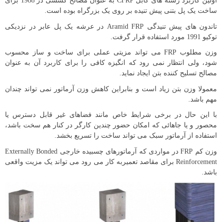
اولین کاربرد رشته های کابل CFRP به عنوان مصالح کششی در 1988 برای
ساخت یک پل بتنی پیش تنیده بر روی یک بزرگراه بوده است.
تاندون های پیش تنیدگی Aramid FRP در عرشه یک پل عابر در نزدیکی
توکیو 1991 مورد استفاده قرار گرفت.
وزن مطلوب FRP می تواند مزیتی عملی برای ساخت و ساز محسوب
شود، ولی انتظار نمی رود که انگیزه کافی را برای کاربرد آن به عنوان
مصالح تسلیح کننده بتن ایجاد نماید.
معمولا وزن بتن زیاد است و بنابراین کاهش وزن آرماتور نمی تواند چندان
مهم باشد.
با این حال در برخی شرایط خاص مانند فضاهای غیر قابل دسترس یا
محصور و یا جاهائی که امکان حضور چندین کارگر در کنار هم سخت باشد،
استفاده از آرماتور سبک می تواند ساخت را تسریع بخشد.
وزن کم FRP در مواردی که آرماتورهای چسبیده خارجی Externally Bonded
Reinforcement برای مقاصد تعمیربه کار می رود می تواند یک مزیت واقعی
باشد.