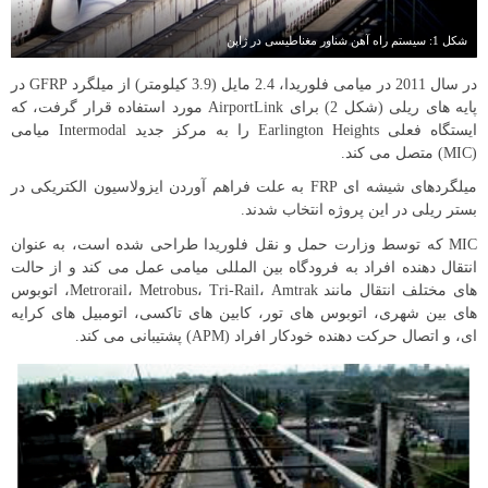
شکل 1: سیستم راه آهن شناور مغناطیسی در ژاپن
در سال 2011 در میامی فلوریدا، 2.4 مایل (3.9 کیلومتر) از میلگرد GFRP در
پایه های ریلی (شکل 2) برای AirportLink مورد استفاده قرار گرفت، که
ایستگاه فعلی Earlington Heights را به مرکز جدید Intermodal میامی
(MIC) متصل می کند.
میلگردهای شیشه ای FRP به علت فراهم آوردن ایزولاسیون الکتریکی در
بستر ریلی در این پروژه انتخاب شدند.
MIC که توسط وزارت حمل و نقل فلوریدا طراحی شده است، به عنوان
انتقال دهنده افراد به فرودگاه بین المللی میامی عمل می کند و از حالت
های مختلف انتقال مانند Metrorail، Metrobus، Tri-Rail، Amtrak، اتوبوس
های بین شهری، اتوبوس های تور، کابین های تاکسی، اتومبیل های کرایه
ای، و اتصال حرکت دهنده خودکار افراد (APM) پشتیبانی می کند.