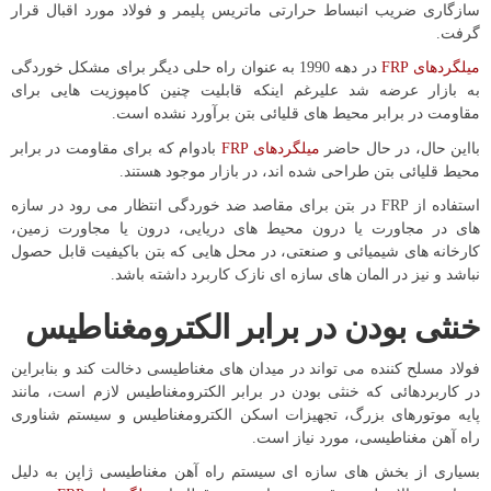
سازگاری ضریب انبساط حرارتی ماتریس پلیمر و فولاد مورد اقبال قرار
گرفت.
میلگردهای FRP
در دهه 1990 به عنوان راه حلی دیگر برای مشکل خوردگی
به بازار عرضه شد علیرغم اینکه قابلیت چنین کامپوزیت هایی برای
مقاومت در برابر محیط های قلیائی بتن برآورد نشده است.
بااین حال، در حال حاضر
میلگردهای FRP
بادوام که برای مقاومت در برابر
محیط قلیائی بتن طراحی شده اند، در بازار موجود هستند.
استفاده از FRP در بتن برای مقاصد ضد خوردگی انتظار می رود در سازه
های در مجاورت یا درون محیط های دریایی، درون یا مجاورت زمین،
کارخانه های شیمیائی و صنعتی، در محل هایی که بتن باکیفیت قابل حصول
نباشد و نیز در المان های سازه ای نازک کاربرد داشته باشد.
خنثی بودن در برابر الکترومغناطیس
فولاد مسلح کننده می تواند در میدان های مغناطیسی دخالت کند و بنابراین
در کاربردهائی که خنثی بودن در برابر الکترومغناطیس لازم است، مانند
پایه موتورهای بزرگ، تجهیزات اسکن الکترومغناطیس و سیستم شناوری
راه آهن مغناطیسی، مورد نیاز است.
بسیاری از بخش های سازه ای سیستم راه آهن مغناطیسی ژاپن به دلیل