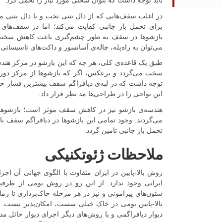
باید توجه داشت که بتوان سختی مورد نیاز را تحمل کرد.
در اغلب سقف‌هایی که از دال بتنی تخت و یا دال بتن
برای تحمل بار جانبی کفایت می‌کند؛ اما در سقف‌های
بازشوها در سقف به طور چشم‌گیری باعث کاهش سختی 
می‌توان به راه‌پله، چاله‌ی آسانسور و داکت‌های تاسیساتی 
طبق یک قاعده‌ی کلی، هر چه که این بازشو در مرکز هن
سخت می‌گردد و برعکس، اگر که بازشوها از مرکز دور با
توجه داشت که در لبه‌ی دیافراگم سقف بیشترین فشار خاک
این نواحی را در طراحی‌ها مد نظر قرار داد.
هندسه‌ی بازشو نیز در کاهش سقف موثر است؛ بازشوها
می‌گردند. وجود تمامی این بازشوها در دیافراگم سقف با
تحمل بار جانبی تامین گردد.
ملاحظات ژئوتکنیکی
روش بالا-پایین در ایران متفاوت با الگوی جهانی آن اجرا
ایرانی وجود ندارد. از این رو در روش بومی از ظرف
ستون‌های پیرامونی و نیز در هر مرحله خاک‌برداری تا زم
بالا-پایین بومی در خاک خیلی سست، امکان‌پذیر نیست.
دیوار دیافراگمی و یا روش‌های دیگر اجرای دیوار حائل