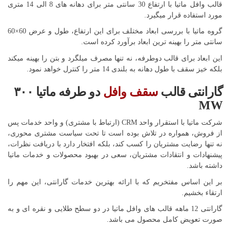
قالب وافل ماتیا با ارتفاع 30 سانتی متر برای دهانه های 8 الی 14 متری
مورد استفاده قرار میگیرد.
گروه ماتیا با بررسی ابعاد مختلف برای این ارتفاع، طول و عرض 60×60
سانتی متر را بهینه ترین ابعاد برآورد کرده است.
این ابعاد برای قالب دوطرفه، نه تنها مصرف میلگرد و بتن را بهینه میکند
بلکه خیز سقف با طول دهانه به بلندی 14 متر را کنترل خواهد نمود.
گارانتی قالب
سقف وافل
دو طرفه ماتیا ۳۰۰
MW
شرکت ماتیا با استقرار واحد CRM (ارتباط با مشتری) و واحد خدمات پس
از فروش، همواره در تلاش بوده است تا تحت سیاست مشتری محوری،
نه تنها رضایت مشتریان را کسب کند، بلکه افتخار دارد با دریافت نظرات،
پیشنهادات و انتقادات مشتریان، سعی در بهبود محصولات و خدمات ماتیا
داشته باشد.
بر این اساس مفتخریم که با ارائه بهترین خدمات گارانتی، این مهم را
ارتقاء بخشیم.
گارانتی 12 ماهه قالب های وافل ماتیا در دو سطح طلایی و نقره ای و به
صورت تعویض کامل محصول می باشد.