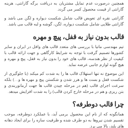
همچنین درصورت عدم تمایل مشتریان به دریافت برگه گارانتی، هزینه
گارانتی از قیمت محصول کسر می گردد.
گارانتی نقره ای تعویض قالب شامل شکست دیواره و لگن می باشد و
گارانتی طلایی شامل شکست دیواره، لگن، گوشه و لبه قالب می باشد.
قالب بدون نیاز به قفل، پیچ و مهره
تیم مهندسی ماتیا با بررسی های متعدد قالب های وافل در ایران و سایر
کشورها تصمیم گرفت با توجه به شرایط کارگاهی و جهت ارائه قالب با
کیفیت از نظر هندسه، قالب های خود را بدون نیاز به قفل، پیچ و مهره و
هیچ گونه لوازم جانبی عرضه نماید.
این موضوع نه تنها استهلاک قالب ها را به شدت کم میکند (با جلوگیری از
شکست قفل و بست ها و هرز شدن و شکستن پیچ و مهره ها و…) بلکه
سرعت اجرای قالب (هم در مرحله چیدن قالب ها جهت آرماتوربندی و
بتن ریزی و هم در مرحله خارج کردن قالب) را به شدت افزایش میدهد.
چرا قالب دوطرفه؟
همانگونه که از نام این محصول برمی آید، با عملکرد دوطرفه، موجب
تقسیم شدن نیروها به دو طرف شده و ظرفیت سازه را برای ایجاد دهانه
های بلند، بالا می برد.